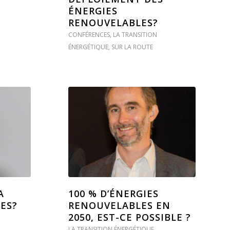
ÉNERGIES
RENOUVELABLES?
CONFÉRENCES
,
LA TRANSITION
ÉNERGÉTIQUE
,
SUR LA ROUTE
A
100 % D’ÉNERGIES
CES?
RENOUVELABLES EN
2050, EST-CE POSSIBLE ?
LA TRANSITION ÉNERGÉTIQUE