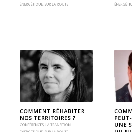
ÉNERGÉTIQUE
,
SUR LA ROUTE
ÉNERGÉTI
COMMENT RÉHABITER
COMM
NOS TERRITOIRES ?
PEUT-
UNE S
CONFÉRENCES
,
LA TRANSITION
DU NU
ÉNERGÉTIQUE
,
SUR LA ROUTE