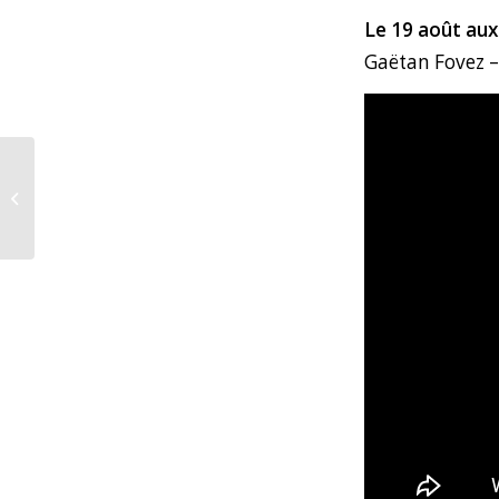
Le 19 août aux
Gaëtan Fovez –
Où en sont les
énergies
renouvelables en
France ? Peut-on
parler d’un retard...