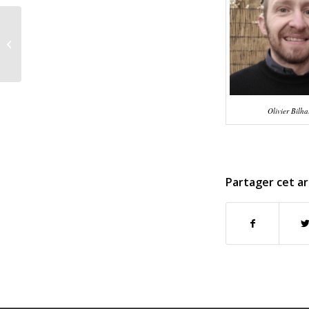
Transition
énergétique, transition
pacifiste: peut-on lier
nucléaire civil...
Olivier Bilha
Partager cet ar