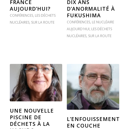
FRANCE
DIX ANS
AUJOURD’HUI?
D’ANORMALITÉ À
FUKUSHIMA
CONFÉRENCES
,
LES DÉCHETS
CONFÉRENCES
,
LE NUCLÉAIRE
NUCLÉAIRES
,
SUR LA ROUTE
AUJOURD'HUI
,
LES DÉCHETS
NUCLÉAIRES
,
SUR LA ROUTE
UNE NOUVELLE
PISCINE DE
L’ENFOUISSEMENT
DÉCHETS À LA
EN COUCHE