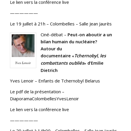
Le lien vers la conférence live
——————
Le 19 juillet à 21h
– Colombelles – Salle Jean Jaurès
Ciné-débat –
Peut-on aboutir a un
bilan humain du nucléaire?
Autour du
documentaire
Tchernobyl, les
«
combattants oubliés
d’Emilie
Yves Lenoir
»
Dietrich
Yves Lenoir –
Enfants de Tchernobyl Belarus
Le pdf de la présentation –
DiaporamaColombellesYvesLenoir
Le lien vers la conférence live
——————
Le 20 juillet à 14h00
– Colombelles – Salle Jean Jaurès