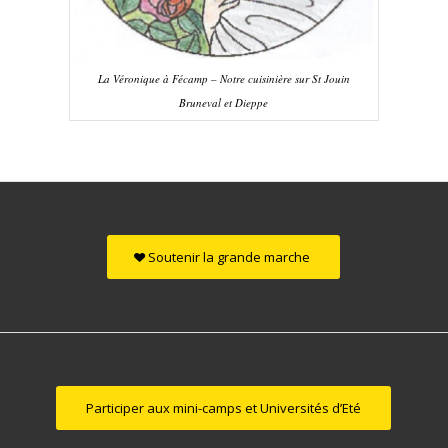
La Véronique à Fécamp – Notre cuisinière sur St Jouin
Bruneval et Dieppe
Soutenir la grande marche
Participer aux mini-camps et Universités d’Eté