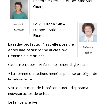
Bénédicte Clerbout et Bertrand Viot –
Cinergie
——————
Le 29 juillet à 14h
–
Bénédicte
Dieppe – Salle Paul
Clerbout
Eluard
La radio-protection* est elle possible
Catherine
après une catastrophe nucléaire?
Lieber
L’exemple biélorusse
Catherine Lieber –
Enfants de Tchernobyl Belarus
* La somme des actions menées pour se protéger de
la radioactivité
Voir le document de la présentation –
diaporama
nouveau action de belrad
Le lien vers le live