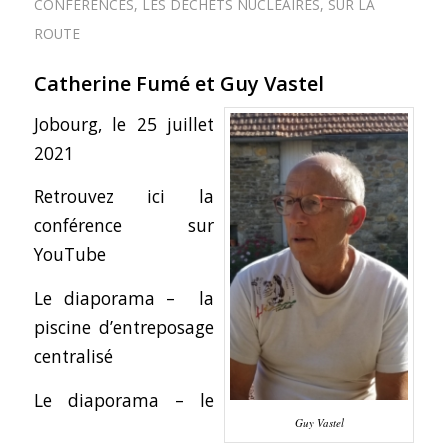
CONFÉRENCES
,
LES DÉCHETS NUCLÉAIRES
,
SUR LA
ROUTE
Catherine Fumé et Guy Vastel
Jobourg, le 25 juillet
2021
Retrouvez ici la
conférence sur
YouTube
Le diaporama – la
piscine d’entreposage
centralisé
Le diaporama – le
Guy Vastel