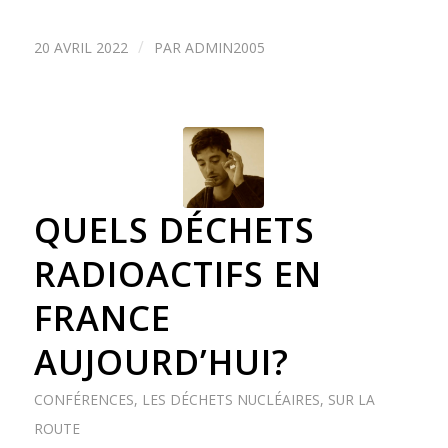
/
20 AVRIL 2022
PAR
ADMIN2005
QUELS DÉCHETS
RADIOACTIFS EN
FRANCE
AUJOURD’HUI?
CONFÉRENCES
,
LES DÉCHETS NUCLÉAIRES
,
SUR LA
ROUTE