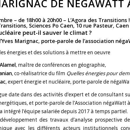
MARIGNAC DE NÉGAWATT 
bre – de 18h00 à 20h00 – L’Agora des Transitions !
ansitions, Sciences Po Caen, 10 rue Pasteur, Caen
cléaire peut-il sauver le climat ?
’
Yves Marignac
, porte-parole de l’association
néga
es énergies et des solutions à mettre en oeuvre
 Alamel
, maître de conférences en géographie,
anian
, co-réalisatrice du film
Quelles énergies pour dema
nac
, expert énergie et nucléaire, porte-parole de négaWa
ue date dans des activités d’expert et de consultant su
nergétiques, et porte-parole de l’Association négaWatt à
 intégré l’équipe salariée depuis 2017 à temps partiel.
au développement des travaux d’analyse prospective d
ique avec les différents acteurs institutionnels co