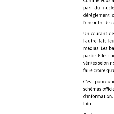
Comme vous ave
pari du nuclé
déréglement cl
l’encontre de c
Un courant de 
l’autre fait 
médias. Les ba
partie. Elles 
vérités selon n
faire croire qu
C’est pourquo
schémas offici
d’information. 
loin.