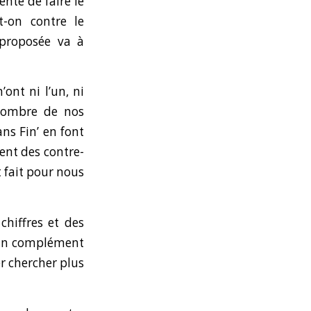
nte de faire le
t-on contre le
n proposée va à
ont ni l’un, ni
 nombre de nos
ns Fin’ en font
ent des contre-
t fait pour nous
hiffres et des
r un complément
er chercher plus