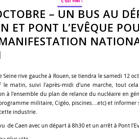
 OCTOBRE – UN BUS AU DÉ
EN ET PONT L’EVÊQUE PO
 MANIFESTATION NATIONA
N
e Seine rive gauche à Rouen, se tiendra le samedi 12 oc
f le matin, suivi l’après-midi d’une marche, tout ce
on à l’ensemble du plan de relance du nucléaire en gén
programme militaire, Cigéo, piscines….etc) et informer 
cette industrie.
vu de Caen avec un départ à 8h30 et un arrêt à Pont l’E
au plus vite.