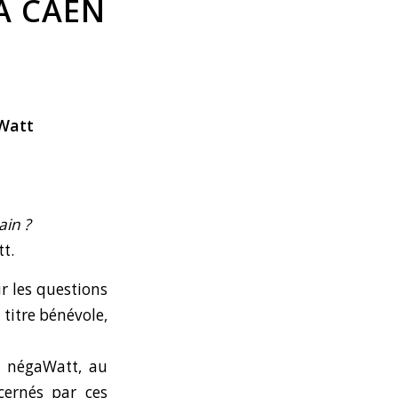
À CAEN
Watt
in ?
tt.
r les questions
 titre bénévole,
e négaWatt, au
ncernés par ces