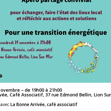
Novembre – de 19h00 à 21h00
vée, Café Associatif, 37 rue Edmond Bellin, Lion Su
 avec
La Bonne Arrivée, café associatif