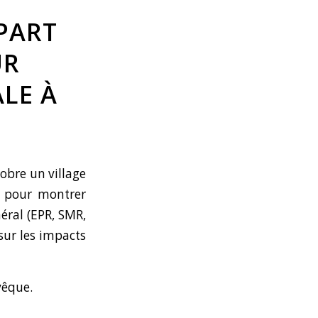
PART
UR
LE À
tobre un village
la pour montrer
éral (EPR, SMR,
sur les impacts
vêque.