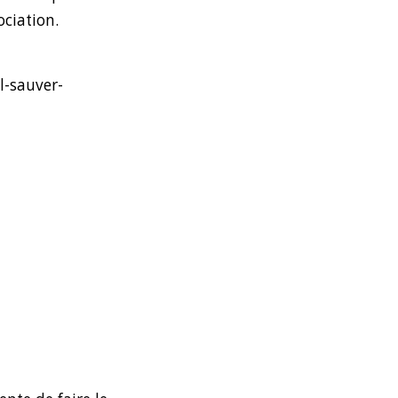
ociation.
l-sauver-
E