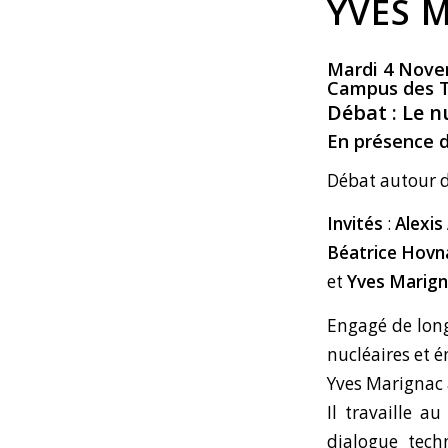
YVES 
Mardi 4 Novem
Campus des Tr
Débat : Le nu
En présence d
Débat autour d
Invités
:
Alexis
Béatrice Hovn
et
Yves Marig
Engagé de long
nucléaires et é
Yves Marignac a
Il travaille 
dialogue techn