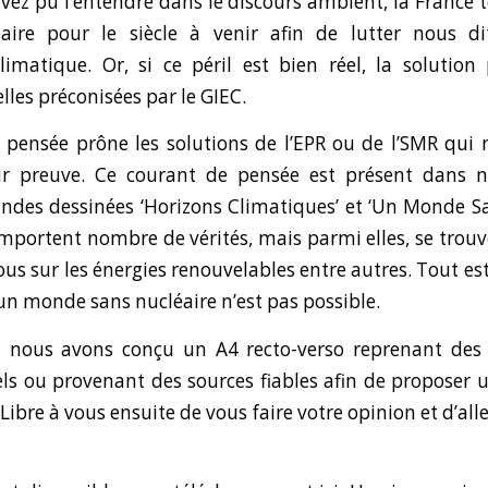
z pu l’entendre dans le discours ambient, la France te
aire pour le siècle à venir afin de lutter nous di
imatique. Or, si ce péril est bien réel, la solutio
elles préconisées par le GIEC.
pensée prône les solutions de l’EPR ou de l’SMR qui n’
leur preuve. Ce courant de pensée est présent dans
ndes dessinées ‘Horizons Climatiques’ et ‘Un Monde Sa
comportent nombre de vérités, mais parmi elles, se trouv
ous sur les énergies renouvelables entre autres. Tout es
’un monde sans nucléaire n’est pas possible.
i nous avons conçu un A4 recto-verso reprenant des c
els ou provenant des sources fiables afin de propose
Libre à vous ensuite de vous faire votre opinion et d’all