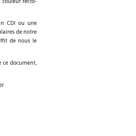
 couleur recto-
 un CDI ou une
laires de notre
uffit de nous le
de ce document,
er