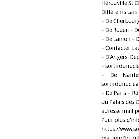
Hérouville St Cl
Différents cars
– De Cherbourg
– De Rouen – D
– De Lanion – 
– Contacter La
– D’Angers, Dé
– sortirdunucl
– De Nant
sortirdunucle
– De Paris – R
du Palais des 
adresse mail 
Pour plus d’in
https://www.s
reacteur?id_r