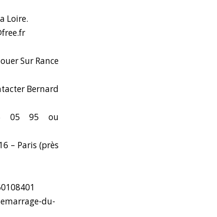
a Loire.
free.fr
louer Sur Rance
ntacter Bernard
5 05 95 ou
6 – Paris (près
60108401
demarrage-du-