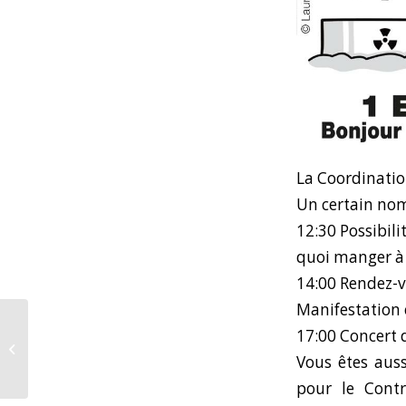
La Coordinatio
Un certain nom
12:30 Possibili
quoi manger à 
14:00 Rendez-v
Manifestation e
Les associations
17:00 Concert 
scientifiques
dénoncent une mise
Vous êtes aussi
en service hâtive de
pour le Contr
l&...