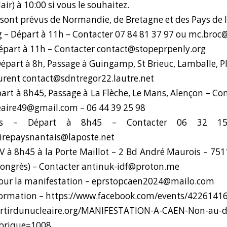
air) à 10:00 si vous le souhaitez.
 sont prévus de Normandie, de Bretagne et des Pays de l
 – Départ à 11h – Contacter 07 84 81 37 97 ou mc.broc@
épart à 11h – Contacter contact@stopeprpenly.org
Départ à 8h, Passage à Guingamp, St Brieuc, Lamballe, P
urent contact@sdntregor22.lautre.net
part à 8h45, Passage à La Flèche, Le Mans, Alençon – Co
eaire49@gmail.com – 06 44 39 25 98
es – Départ à 8h45 – Contacter 06 32 1
airepaysnantais@laposte.net
dV à 8h45 à la Porte Maillot – 2 Bd André Maurois – 7511
Congrès) – Contacter antinuk-idf@proton.me
pour la manifestation – eprstopcaen2024@mailo.com
formation –
https://www.facebook.com/events/4226141
ortirdunucleaire.org/MANIFESTATION-A-CAEN-Non-au-
ubrique=1008