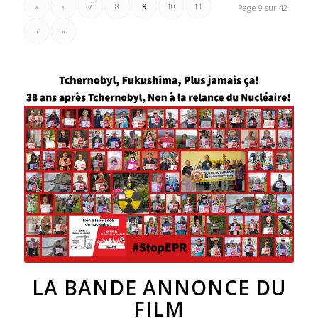
«
‹
7
8
9
10
11
Page 9 sur 42
›
»
LA BANDE ANNONCE DU
FILM