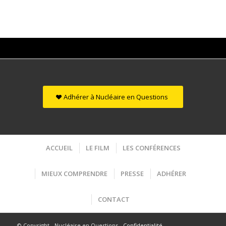
Adhérer à Nucléaire en Questions
ACCUEIL
LE FILM
LES CONFÉRENCES
MIEUX COMPRENDRE
PRESSE
ADHÉRER
CONTACT
© Copyright - Nucléaire en Questions -
Confidentialité