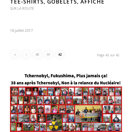
TEE-SHIRTS, GOBELETS, AFFICHE
SUR LA ROUTE
18 juillet 2017
«
‹
40
41
42
Page 42 sur 42