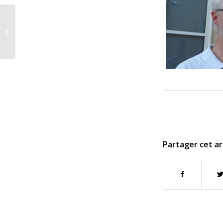
Quels sont les
différents modèles
européens de
déploiement des
énergies...
Partager cet ar