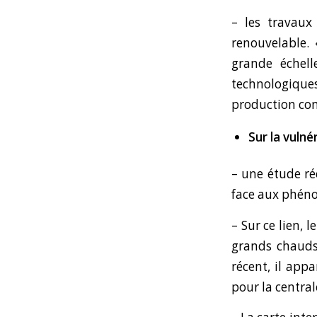
–
les travaux
renouvelable.
grande échelle
technologique
production con
Sur la vuln
– une
étude r
face aux phén
–
Sur ce lien
, l
grands chauds
récent
, il app
pour la central