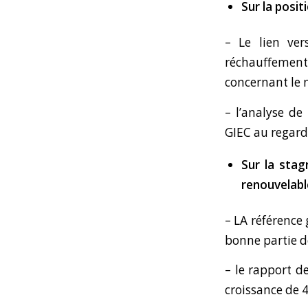
Sur la posit
– Le
lien ver
réchauffement
concernant le n
– l’
analyse de
GIEC au regard
Sur la stag
renouvelabl
– LA référence 
bonne partie d
– le
rapport de
croissance de 