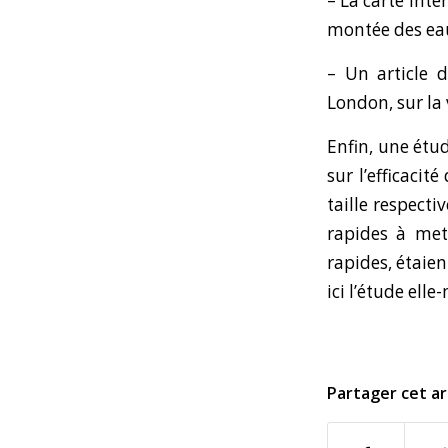
– La
carte inte
montée des eaux
– Un
article 
London, sur la
Enfin, une étu
sur l’efficacit
taille respecti
rapides à met
rapides, étaien
ici l’étude ell
Partager cet ar