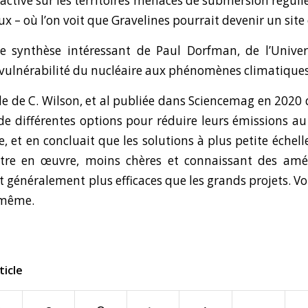
ractive
sur les territoires menacés de submersion réguliè
 – où l’on voit que Gravelines pourrait devenir un site 
de synthèse
intéressant de Paul Dorfman, de l’Univers
 vulnérabilité du nucléaire aux phénomènes climatique
de de C. Wilson, et al publiée dans Sciencemag en 2020 
é de différentes options pour réduire leurs émissions a
ve, et en concluait que les solutions à plus petite échelle
tre en œuvre, moins chères et connaissant des amél
t généralement plus efficaces que les grands projets. Vo
e-même
.
ticle