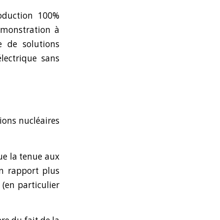
roduction 100%
émonstration à
ce de solutions
lectrique sans
ions nucléaires
 que la tenue aux
n rapport plus
(en particulier