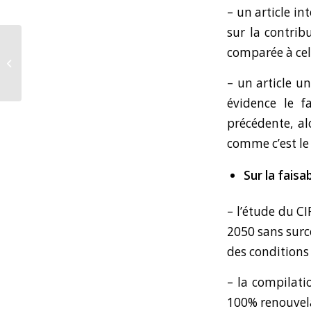
– un
article in
sur la contrib
comparée à cel
Hommage au Pr Michel
Fernex
– un
article un
évidence le f
précédente, al
comme c’est le 
Sur la fais
– l’
étude du C
2050 sans surc
des condition
– la
compilatio
100% renouvelab