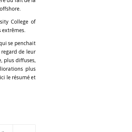
re du fait de la
offshore.
ity College of
s extrêmes.
qui se penchait
u regard de leur
, plus diffuses,
iorations plus
ici
le résumé
et