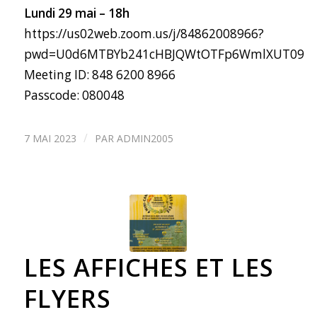
Lundi 29 mai – 18h
https://us02web.zoom.us/j/84862008966?
pwd=U0d6MTBYb241cHBJQWtOTFp6WmlXUT09
Meeting ID: 848 6200 8966
Passcode: 080048
/
7 MAI 2023
PAR
ADMIN2005
LES AFFICHES ET LES
FLYERS