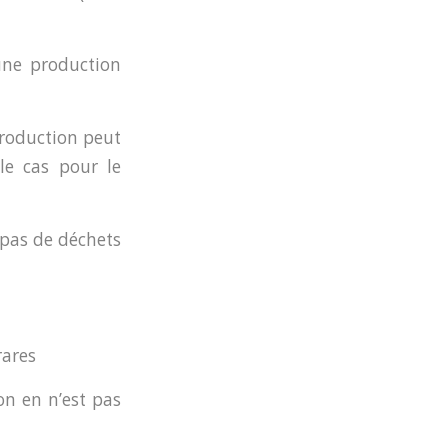
une production
 production peut
le cas pour le
t pas de déchets
rares
 on en n’est pas