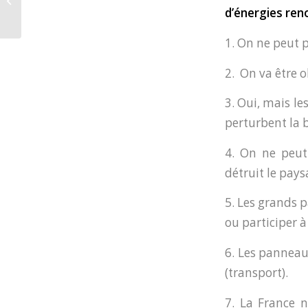
Info ou intox…?
d’énergies ren
1. On ne peut p
2.
On va être 
3. Oui, mais l
perturbent la b
4. On ne peut
détruit le pays
5. Les grands p
ou participer 
6. Les panneau
(transport).
7. La France n