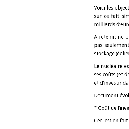
Voici les obje
sur ce fait sim
milliards d’eur
A retenir: ne 
pas seulement 
stockage (éoli
Le nucléaire e
ses coûts (et 
et d’investir d
Document évolu
*
Coût de l’in
Ceci est en fai