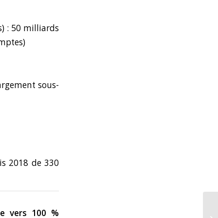
) : 50 milliards
omptes)
 largement sous-
ais 2018 de 330
que vers 100 %
In