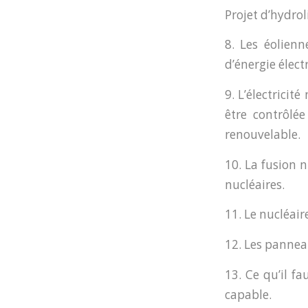
Projet d’hydro
8. Les éolien
d’énergie élec
9. L’électricit
être contrôlé
renouvelable.
10. La fusion n
nucléaires.
11. Le nucléair
12. Les panneau
13. Ce qu’il fa
capable.