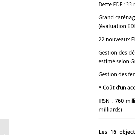
Dette EDF : 33 
Grand carénage 
(évaluation EDF
22 nouveaux EP
Gestion des déc
estimé selon G
Gestion des fer
*
Coût d’un ac
IRSN :
760 mil
milliards)
Les 16 object