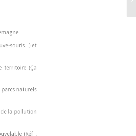
pa
lemagne.
uve-souris…) et
territoire (Ça
e parcs naturels
de la pollution
uvelable (Réf :