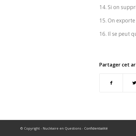
14. Si on suppr
15. On exporte 
16. Il se peut
Partager cet ar
© Copyright - Nucléaire en Questions -
Confidentialité