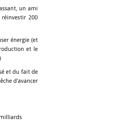
passant, un ami
 réinvestir 200
ser énergie (et
roduction et le
)
é et du fait de
pêche d’avancer
 milliards