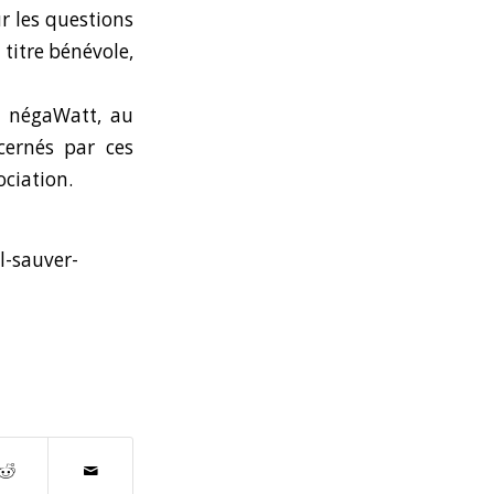
r les questions
 titre bénévole,
e négaWatt, au
ncernés par ces
ociation.
l-sauver-