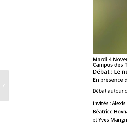
Mardi 4 Novem
Campus des Tr
Débat : Le nu
En présence d
Scénarios à discuter –
Notre document à
Débat autour d
télécharger !
Invités
:
Alexis
Béatrice Hovn
et
Yves Marig