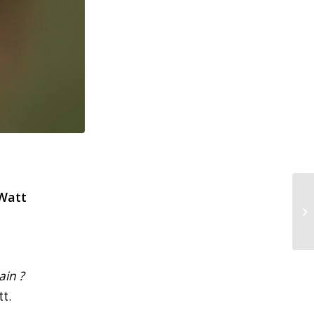
Watt
in ?
tt.