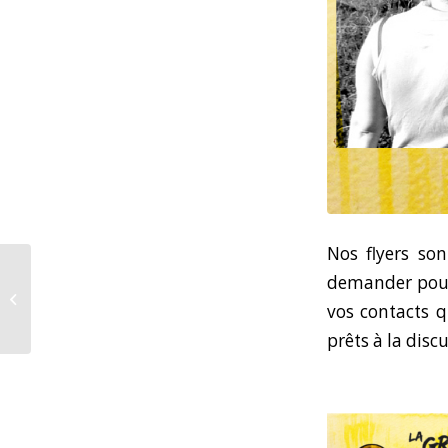
Nos flyers so
demander pour 
Le 13 Mars à Rouen
vos contacts q
prêts à la discu