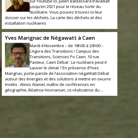
sur Youtube ici. Julien Baldassara travaillait
jusqu’en 2021 pour le réseau Sortir du
Nucléaire. Vous pouvez trouvez ici leur
dossier sur les déchets. La carte des déchets et des
installation nucléaires
Yves Marignac de Négawatt à Caen
Mardi 4 Novembre – de 18h00 à 20h00 –
L’Agora des Transitions ! Campus des
Transitions, Sciences Po Caen, 10 rue
Pasteur, Caen Débat : Le nucléaire peut-il
sauver le climat ? En présence d’Yves
Marignac, porte-parole de l’association négaWatt Débat
autour des énergies et des solutions à mettre en oeuvre
Invités : Alexis Alamel, maître de conférences en
géographie, Béatrice Hovnanian, co-réalisatrice du ...