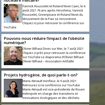
nucléaire militaire?
Yannick Rousselet et Roland Nivet Caen, le 6
août 2021 76 ans après Hiroshima, Yannick
Rousselet, Greenpeace et Roland Nivet du
Mouvement de la Paix se rencontrent.
Cliquez ici pour retrouver la conférence sur
YouTube
Pouvons-nous réduire l’impact de l’obésité
numérique?
Olivier Bilhaut Dives sur Mer, le 7 août 2021
Cliquez ci-près pour retrouver la conférence
sur YouTube Le diaporama d’Olivier Bilhaut
Olivier Bilhaut – Association Artifaille
Projets hydrogène, de quoi parle-t-on?
Marie Atinault Honfleur, le 9 août 2021
Retrouvez ici la conférence sur YouTube
Marie Atinault est vice-présidente de Rouen
métropole en charge des transitions et
innovations écologiques et des déchets.