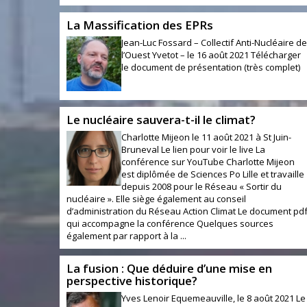
La Massification des EPRs
Jean-Luc Fossard – Collectif Anti-Nucléaire de
l’Ouest Yvetot – le 16 août 2021 Télécharger
le document de présentation (très complet)
Le nucléaire sauvera-t-il le climat?
Charlotte Mijeon le 11 août 2021 à St Juin-
Bruneval Le lien pour voir le live La
conférence sur YouTube Charlotte Mijeon
est diplômée de Sciences Po Lille et travaille
depuis 2008 pour le Réseau « Sortir du
nucléaire ». Elle siège également au conseil
d’administration du Réseau Action Climat Le document pd
qui accompagne la conférence Quelques sources
également par rapport à la ...
La fusion : Que déduire d’une mise en
perspective historique?
Yves Lenoir Equemeauville, le 8 août 2021 Le