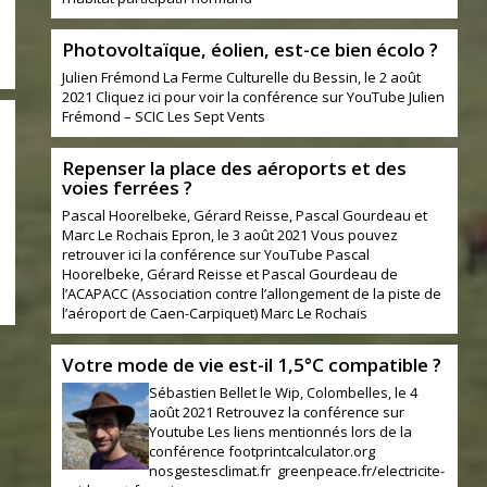
Photovoltaïque, éolien, est-ce bien écolo ?
Julien Frémond La Ferme Culturelle du Bessin, le 2 août
2021 Cliquez ici pour voir la conférence sur YouTube Julien
Frémond – SCIC Les Sept Vents
Repenser la place des aéroports et des
voies ferrées ?
Pascal Hoorelbeke, Gérard Reisse, Pascal Gourdeau et
Marc Le Rochais Epron, le 3 août 2021 Vous pouvez
retrouver ici la conférence sur YouTube Pascal
Hoorelbeke, Gérard Reisse et Pascal Gourdeau de
l’ACAPACC (Association contre l’allongement de la piste de
l’aéroport de Caen-Carpiquet) Marc Le Rochais
Votre mode de vie est-il 1,5°C compatible ?
Sébastien Bellet le Wip, Colombelles, le 4
août 2021 Retrouvez la conférence sur
Youtube Les liens mentionnés lors de la
conférence footprintcalculator.org
nosgestesclimat.fr greenpeace.fr/electricite-