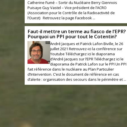
Catherine Fumé – Sortir du Nucléaire Berry Giennois
Puisaye Guy Vastel – Vice président de l’ACRO
(Association pour le Contrôle de la Radioactivité de
l’Ouest) Retrouvez la page Facebook ...
Faut-il mettre un terme au fiasco de l’EPR?
Pourquoi un PPI pour tout le Cotentin?
André Jacques et Patrick Lafon Biville, le 26
juillet 2021 Retrouvez-ici la conférence sur
Youtube Téléchargez ici le diaporama
d’André Jacques sur l’EPR Téléchargez ici le
diaporama de Patrick Lafon sur le PPI Un PPI
fait référence dans le nucléaire au Plan Particulier
d’Intervention. C’est le document de référence en cas
d’alerte : organisation des secours dans le périmètre et ...