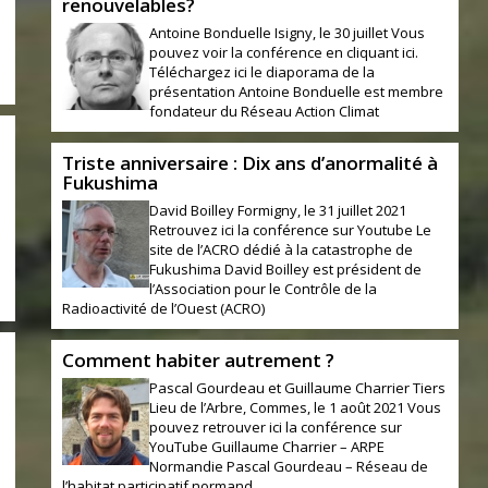
renouvelables?
Antoine Bonduelle Isigny, le 30 juillet Vous
pouvez voir la conférence en cliquant ici.
Téléchargez ici le diaporama de la
présentation Antoine Bonduelle est membre
fondateur du Réseau Action Climat
Triste anniversaire : Dix ans d’anormalité à
Fukushima
1
David Boilley Formigny, le 31 juillet 2021
Retrouvez ici la conférence sur Youtube Le
site de l’ACRO dédié à la catastrophe de
Fukushima David Boilley est président de
l’Association pour le Contrôle de la
Radioactivité de l’Ouest (ACRO)
Comment habiter autrement ?
Pascal Gourdeau et Guillaume Charrier Tiers
Lieu de l’Arbre, Commes, le 1 août 2021 Vous
pouvez retrouver ici la conférence sur
YouTube Guillaume Charrier – ARPE
Normandie Pascal Gourdeau – Réseau de
l’habitat participatif normand